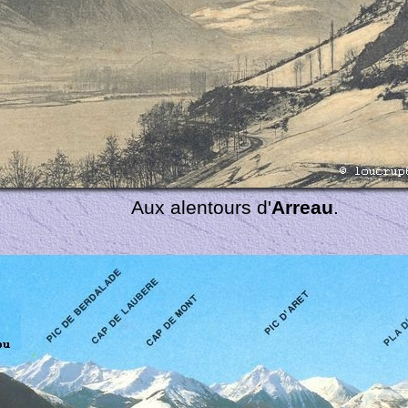
Aux alentours d'
Arreau
.