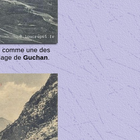
rée comme une des
llage de
Guchan
.